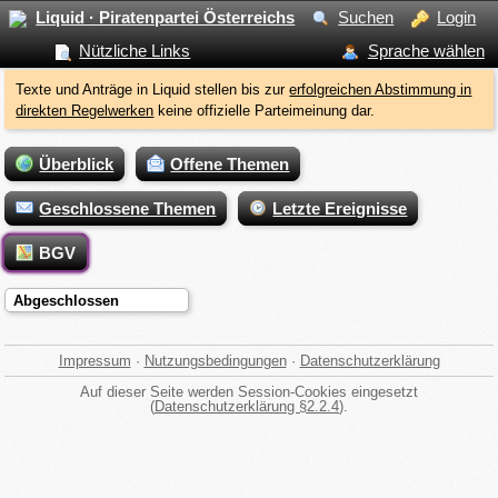
Liquid · Piratenpartei Österreichs
Suchen
Login
Nützliche Links
Sprache wählen
Texte und Anträge in Liquid stellen bis zur
erfolgreichen Abstimmung in
direkten Regelwerken
keine offizielle Parteimeinung dar.
Überblick
Offene Themen
Geschlossene Themen
Letzte Ereignisse
BGV
Abgeschlossen
Impressum
·
Nutzungsbedingungen
·
Datenschutzerklärung
Auf dieser Seite werden Session-Cookies eingesetzt
(
Datenschutzerklärung §2.2.4
).