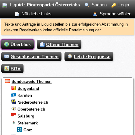
Liquid · Piratenpartei Österreichs
Suchen
Login
Nützliche Links
Sprache wählen
Texte und Anträge in Liquid stellen bis zur
erfolgreichen Abstimmung in
direkten Regelwerken
keine offizielle Parteimeinung dar.
Überblick
Offene Themen
Geschlossene Themen
Letzte Ereignisse
BGV
Bundesweite Themen
Burgenland
Kärnten
Niederösterreich
Oberösterreich
Salzburg
Steiermark
Graz