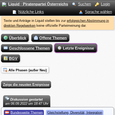
Liquid · Piratenpartei Österreichs
Suchen
Login
Nützliche Links
Sprache wählen
Texte und Anträge in Liquid stellen bis zur
erfolgreichen Abstimmung in
direkten Regelwerken
keine offizielle Parteimeinung dar.
Überblick
Offene Themen
Geschlossene Themen
Letzte Ereignisse
BGV
Alle Phasen (außer Neu)
Zeige die neusten Ereignisse
Diskussion gestartet
am 06.09.2022 um 18:47 Uhr
Bundesweite Themen
Gleichstellung, Diversität, Integration