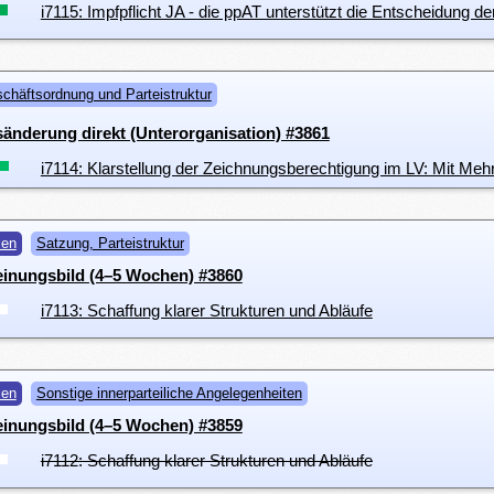
i7115: Impfpflicht JA - die ppAT unterstützt die Entscheidung d
chäftsordnung und Parteistruktur
nderung direkt (Unterorganisation) #3861
i7114: Klarstellung der Zeichnungsberechtigung im LV: Mit Mehr
men
Satzung, Parteistruktur
einungsbild (4–5 Wochen) #3860
i7113: Schaffung klarer Strukturen und Abläufe
men
Sonstige innerparteiliche Angelegenheiten
einungsbild (4–5 Wochen) #3859
i7112: Schaffung klarer Strukturen und Abläufe