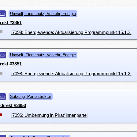
men
Umwelt, Tierschutz, Verkehr, Energie
rekt #3851
i7098: Energiewende: Aktualisierung Programmpunkt 15.1.2.
men
Umwelt, Tierschutz, Verkehr, Energie
rekt #3851
i7098: Energiewende: Aktualisierung Programmpunkt 15.1.2.
men
Satzung, Parteistruktur
direkt #3850
i7096: Umbennung in Pirat*innenpartei