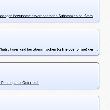
i7105: Regeln bezüglich Konsum von Alkohol, Zigaretten und sonstigen bewusstseinsverändernden Substanzen bei Stammtischen (online oder offline), Treffen und Aktionen der Piratenpartei Österreichs
i7104: Aggressives, pöbelndes und beleidigendes Verhalten in Chats, Foren und bei Stammtischen (online oder offline) der Piratenpartei Österreich
 Piratenpartei Österreich