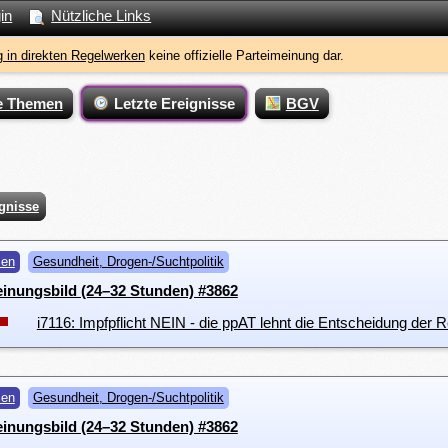
in
Nützliche Links
 in direkten Regelwerken
keine offizielle Parteimeinung dar.
e Themen
Letzte Ereignisse
BGV
ignisse
men
Gesundheit, Drogen-/Suchtpolitik
inungsbild (24–32 Stunden) #3862
i7116: Impfpflicht NEIN - die ppAT lehnt die Entscheidung der 
men
Gesundheit, Drogen-/Suchtpolitik
inungsbild (24–32 Stunden) #3862