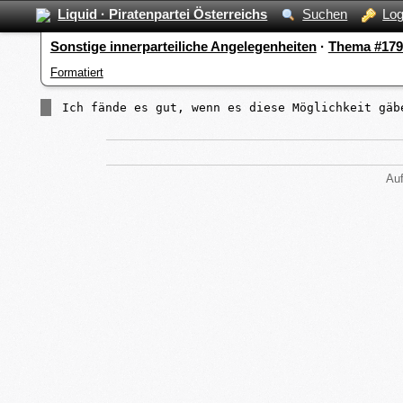
Liquid · Piratenpartei Österreichs
Suchen
Log
Sonstige innerparteiliche Angelegenheiten
·
Thema #179
Formatiert
Ich fände es gut, wenn es diese Möglichkeit gäb
Auf