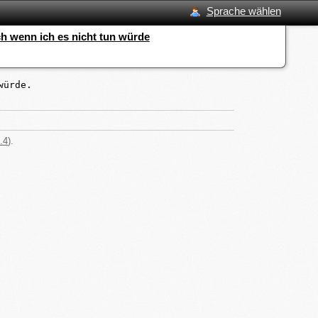
Sprache wählen
ch wenn ich es nicht tun würde
würde.
.4
).