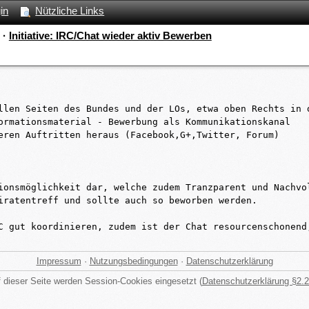
in
Nützliche Links
·
Initiative: IRC/Chat wieder aktiv Bewerben
llen Seiten des Bundes und der LOs, etwa oben Rechts in d
ormationsmaterial - Bewerbung als Kommunikationskanal

eren Auftritten heraus (Facebook,G+,Twitter, Forum)

ionsmöglichkeit dar, welche zudem Tranzparent und Nachvo
iratentreff und sollte auch so beworben werden.

C gut koordinieren, zudem ist der Chat resourcenschonend
Impressum
·
Nutzungsbedingungen
·
Datenschutzerklärung
 dieser Seite werden Session-Cookies eingesetzt (
Datenschutzerklärung §2.2