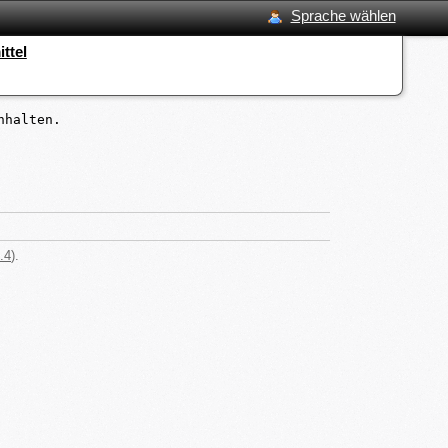
Sprache wählen
ttel
halten.

.4
).