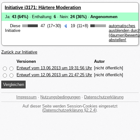
Initiative i3171: Härtere Moderation
Ja:
43 (64%)
· Enthaltung:
6
· Nein:
24 (36%)
·
Angenommen
Diese
47
(17+30)
19
(11+8)
automatisches
Initiative
ausblenden durc
(daumen)bewert
abstellen!
Zurück zur Initiative
Versionen
Autor
Entwurf vom 13.06.2013 um 19:31:56 Uhr
[nicht öffentlich]
Entwurf vom 12.06.2013 um 21:47:25 Uhr
[nicht öffentlich]
Impressum
·
Nutzungsbedingungen
·
Datenschutzerklärung
Auf dieser Seite werden Session-Cookies eingesetzt
(
Datenschutzerklärung §2.2.4
).