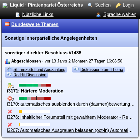
Liquid · Piratenpartei Österreichs
Suchen
Login
Nützliche Links
Sprache wählen
Bundesweite Themen
Sonstige innerparteiliche Angelegenheiten
sonstiger direkter Beschluss #1438
Abgeschlossen
· vor 13 Jahrs 2 Monaten 27 Tagen 16:08:50
Stimmzettel und Auszählung
·
Diskussion zum Thema
·
Reddit-Discussion
1
i3171: Härtere Moderation
2
i3170: automatisches ausblenden durch (daumen)bewertung abstellen!
i3276: Inhaltlicher Forumsteil mit gewähltem Moderator - Rest als Trollabteilung ohne Ausblendung
i3267: Automatisches Ausgrauen belassen (opt-in) Automatisches Ausblenden deaktivieren (opt-out)