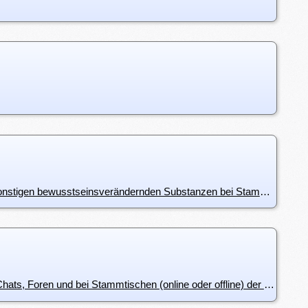
i7105: Regeln bezüglich Konsum von Alkohol, Zigaretten und sonstigen bewusstseinsverändernden Substanzen bei Stammtischen (online oder offline), Treffen und Aktionen der Piratenpartei Österreichs
i7104: Aggressives, pöbelndes und beleidigendes Verhalten in Chats, Foren und bei Stammtischen (online oder offline) der Piratenpartei Österreich