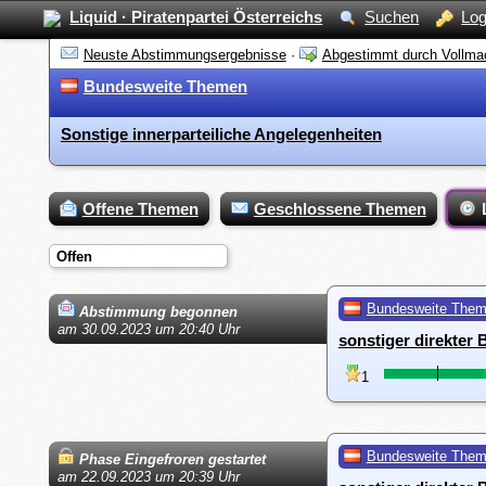
Liquid · Piratenpartei Österreichs
Suchen
Log
Neuste Abstimmungsergebnisse
·
Abgestimmt durch Vollma
Bundesweite Themen
Sonstige innerparteiliche Angelegenheiten
Offene Themen
Geschlossene Themen
Offen
Bundesweite The
Abstimmung begonnen
am 30.09.2023 um 20:40 Uhr
sonstiger direkter
1
Bundesweite The
Phase Eingefroren gestartet
am 22.09.2023 um 20:39 Uhr