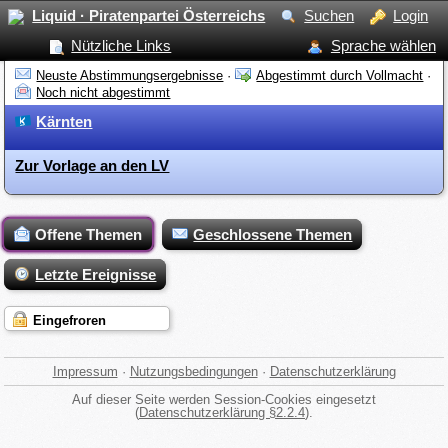
Liquid · Piratenpartei Österreichs
Suchen
Login
Nützliche Links
Sprache wählen
Neuste Abstimmungsergebnisse
·
Abgestimmt durch Vollmacht
·
Noch nicht abgestimmt
Kärnten
Zur Vorlage an den LV
Offene Themen
Geschlossene Themen
Letzte Ereignisse
Eingefroren
Impressum
·
Nutzungsbedingungen
·
Datenschutzerklärung
Auf dieser Seite werden Session-Cookies eingesetzt
(
Datenschutzerklärung §2.2.4
).