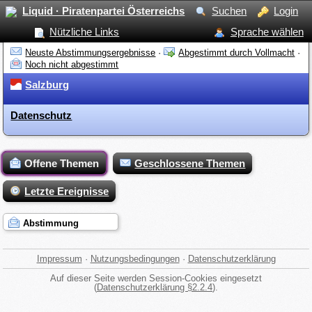
Liquid · Piratenpartei Österreichs
Suchen
Login
Nützliche Links
Sprache wählen
Neuste Abstimmungsergebnisse
·
Abgestimmt durch Vollmacht
·
Noch nicht abgestimmt
Salzburg
Datenschutz
Offene Themen
Geschlossene Themen
Letzte Ereignisse
Abstimmung
Impressum
·
Nutzungsbedingungen
·
Datenschutzerklärung
Auf dieser Seite werden Session-Cookies eingesetzt
(
Datenschutzerklärung §2.2.4
).