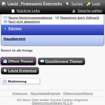
Liquid · Piratenpartei Österreichs
Suchen
Login
Nützliche Links
Sprache wählen
Neuste Abstimmungsergebnisse
·
Abgestimmt durch Vollmacht
·
Noch nicht abgestimmt
Kärnten
Hauptbereich
Bereich für alle Anträge
Offene Themen
Geschlossene Themen
Letzte Ereignisse
Abstimmung
Impressum
·
Nutzungsbedingungen
·
Datenschutzerklärung
Auf dieser Seite werden Session-Cookies eingesetzt
(
Datenschutzerklärung §2.2.4
).